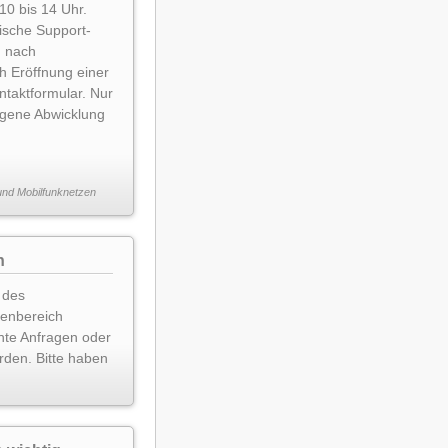
 10 bis 14 Uhr.
onische Support-
h nach
h Eröffnung einer
ntaktformular. Nur
zogene Abwicklung
 und Mobilfunknetzen
n
 des
denbereich
nte Anfragen oder
rden. Bitte haben