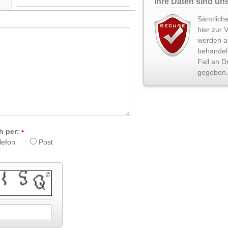
Ihre Daten sind uns
Sämtliche
hier zur 
werden ab
behandel
Fall an Dr
gegeben.
h per:
lefon
Post