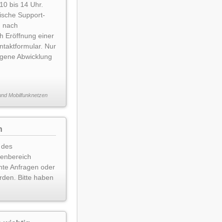
 10 bis 14 Uhr.
onische Support-
h nach
h Eröffnung einer
ntaktformular. Nur
zogene Abwicklung
 und Mobilfunknetzen
n
 des
denbereich
nte Anfragen oder
rden. Bitte haben