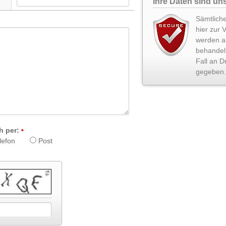
Ihre Daten sind uns
Sämtliche
hier zur 
werden ab
behandel
Fall an Dr
gegeben.
h per:
lefon
Post