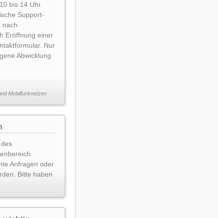
 10 bis 14 Uhr.
onische Support-
h nach
h Eröffnung einer
ntaktformular. Nur
zogene Abwicklung
 und Mobilfunknetzen
n
 des
denbereich
nte Anfragen oder
rden. Bitte haben