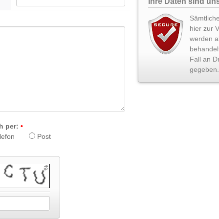
Ihre Daten sind uns
Sämtliche
hier zur 
werden ab
behandel
Fall an Dr
gegeben.
h per:
lefon
Post