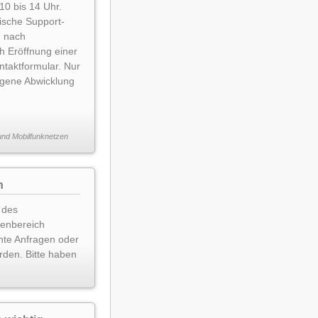
 10 bis 14 Uhr.
onische Support-
h nach
h Eröffnung einer
ntaktformular. Nur
zogene Abwicklung
 und Mobilfunknetzen
n
 des
denbereich
nte Anfragen oder
rden. Bitte haben