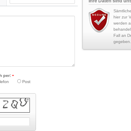
Ihre Daten sind uns
Sämtliche
hier zur 
werden ab
behandel
Fall an Dr
gegeben.
h per:
lefon
Post