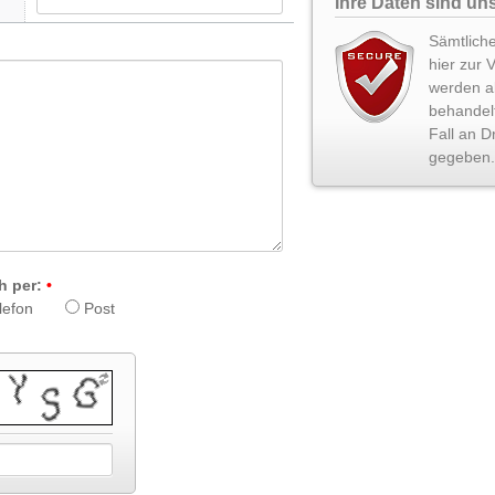
Ihre Daten sind uns
Sämtliche
hier zur 
werden ab
behandel
Fall an Dr
gegeben.
h per:
lefon
Post