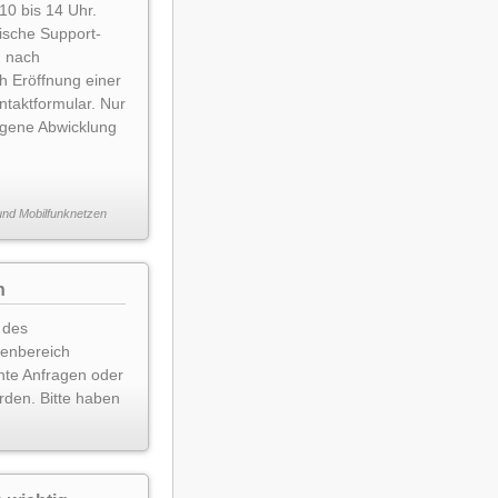
 10 bis 14 Uhr.
onische Support-
h nach
h Eröffnung einer
ntaktformular. Nur
zogene Abwicklung
 und Mobilfunknetzen
n
 des
denbereich
nte Anfragen oder
rden. Bitte haben