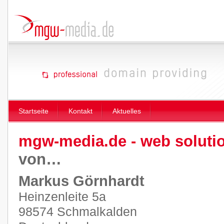
Startseite
Kontakt
Aktuelles
mgw-media.de - web soluti
von…
Markus Görnhardt
Heinzenleite 5a
98574 Schmalkalden