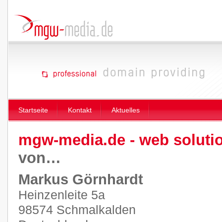
Startseite
Kontakt
Aktuelles
mgw-media.de - web soluti
von…
Markus Görnhardt
Heinzenleite 5a
98574 Schmalkalden