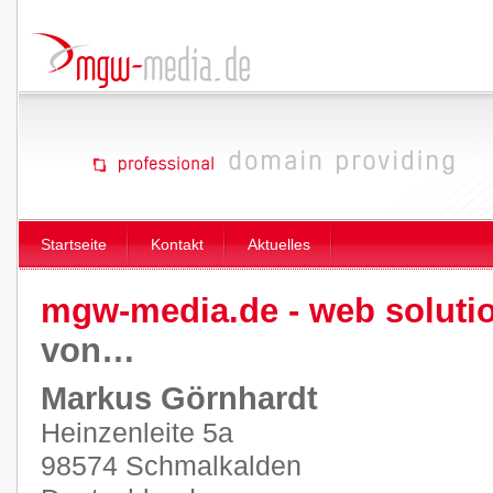
Startseite
Kontakt
Aktuelles
mgw-media.de - web soluti
von…
Markus Görnhardt
Heinzenleite 5a
98574 Schmalkalden