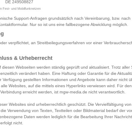
DE 249508827
en Fest- und Mobilfunknetzen
lefonische Support-Anfragen grundsätzlich nach Vereinbarung, bzw. nach
ontaktformular. Nur so ist uns eine fallbezogene Abwicklung möglich.
ng
 oder verpflichtet, an Streitbeilegungsverfahren vor einer Verbrauchersc
luss & Urheberrecht
 diesen Webseiten werden ständig geprüft und aktualisiert. Trotz aller 
zeitlich verändert haben. Eine Haftung oder Garantie für die Aktualitä
zur Verfügung gestellten Informationen und Angebote kann daher nich
r alle Websites, auf die mittels eines Hyperlinks verwiesen wird. Für den
 Verbindung erreicht werden, ist mgw-media.de nicht verantwortlich.
ieser Websites sind urheberrechtlich geschützt. Die Vervielfältigung vo
die Verwendung von Texten, Textteilen oder Bildmaterial bedarf der vo
bezogene Daten werden lediglich für die Bearbeitung Ihrer Nachricht
rfolgt nicht.