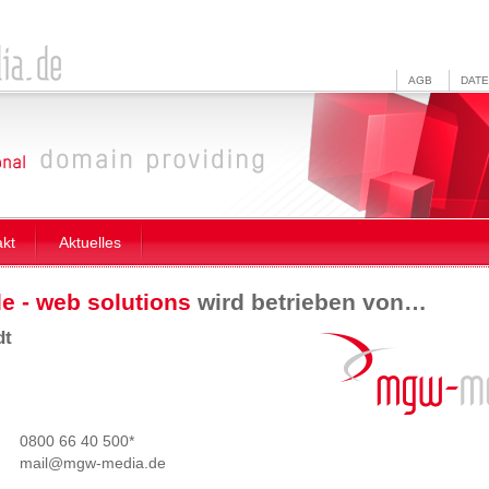
AGB
DAT
akt
Aktuelles
 - web solutions
wird betrieben von…
dt
0800 66 40 500*
mail@mgw
-
media.de