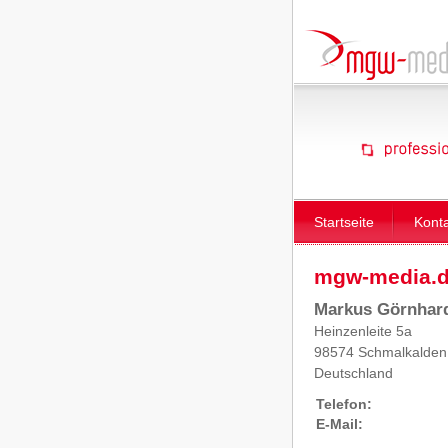
Startseite
Kont
mgw-media.de
Markus Görnhar
Heinzenleite 5a
98574 Schmalkalden
Deutschland
Telefon:
E-Mail: