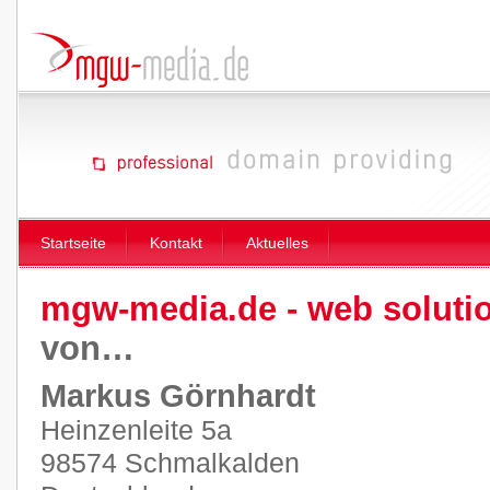
Startseite
Kontakt
Aktuelles
mgw-media.de - web soluti
von…
Markus Görnhardt
Heinzenleite 5a
98574 Schmalkalden