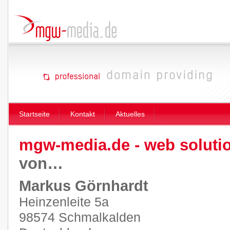
Startseite
Kontakt
Aktuelles
mgw-media.de - web soluti
von…
Markus Görnhardt
Heinzenleite 5a
98574 Schmalkalden