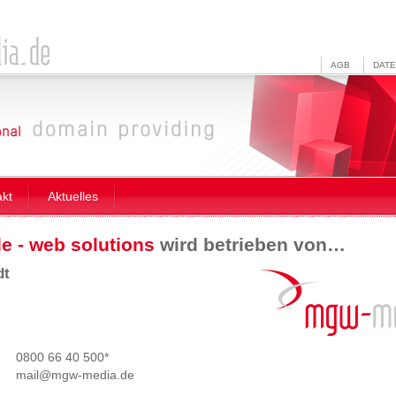
AGB
DAT
akt
Aktuelles
 - web solutions
wird betrieben von…
dt
0800 66 40 500*
mail@mgw
-
media.de