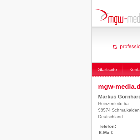
Startseite
Kont
mgw-media.de
Markus Görnhar
Heinzenleite 5a
98574 Schmalkalden
Deutschland
Telefon:
E-Mail: