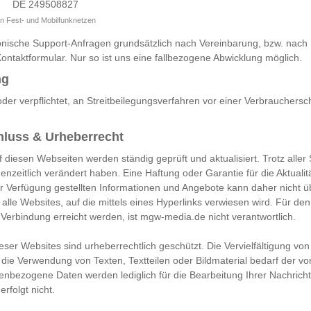
DE 249508827
en Fest- und Mobilfunknetzen
lefonische Support-Anfragen grundsätzlich nach Vereinbarung, bzw. nach
ontaktformular. Nur so ist uns eine fallbezogene Abwicklung möglich.
ng
 oder verpflichtet, an Streitbeilegungsverfahren vor einer Verbrauchersc
luss & Urheberrecht
 diesen Webseiten werden ständig geprüft und aktualisiert. Trotz aller 
zeitlich verändert haben. Eine Haftung oder Garantie für die Aktualitä
zur Verfügung gestellten Informationen und Angebote kann daher nich
r alle Websites, auf die mittels eines Hyperlinks verwiesen wird. Für den
 Verbindung erreicht werden, ist mgw-media.de nicht verantwortlich.
ieser Websites sind urheberrechtlich geschützt. Die Vervielfältigung vo
die Verwendung von Texten, Textteilen oder Bildmaterial bedarf der vo
bezogene Daten werden lediglich für die Bearbeitung Ihrer Nachricht
rfolgt nicht.