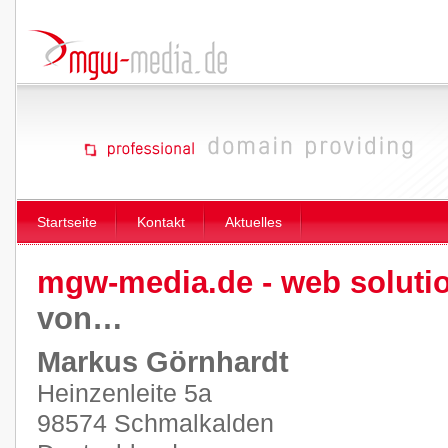
Startseite
Kontakt
Aktuelles
mgw-media.de - web soluti
von…
Markus Görnhardt
Heinzenleite 5a
98574 Schmalkalden