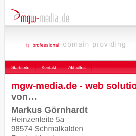
Startseite
Kontakt
Aktuelles
mgw-media.de - web soluti
von…
Markus Görnhardt
Heinzenleite 5a
98574 Schmalkalden