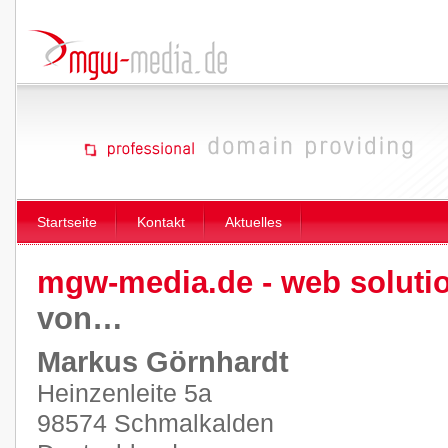
Startseite
Kontakt
Aktuelles
mgw-media.de - web soluti
von…
Markus Görnhardt
Heinzenleite 5a
98574 Schmalkalden