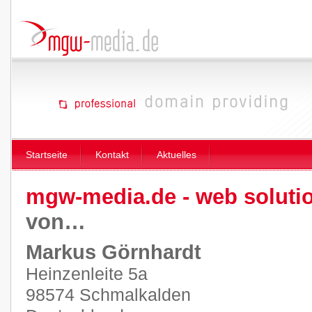
Startseite
Kontakt
Aktuelles
mgw-media.de - web soluti
von…
Markus Görnhardt
Heinzenleite 5a
98574 Schmalkalden