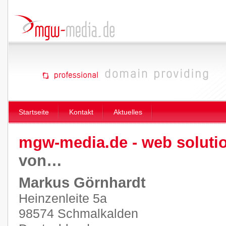
Startseite
Kontakt
Aktuelles
mgw-media.de - web soluti
von…
Markus Görnhardt
Heinzenleite 5a
98574 Schmalkalden