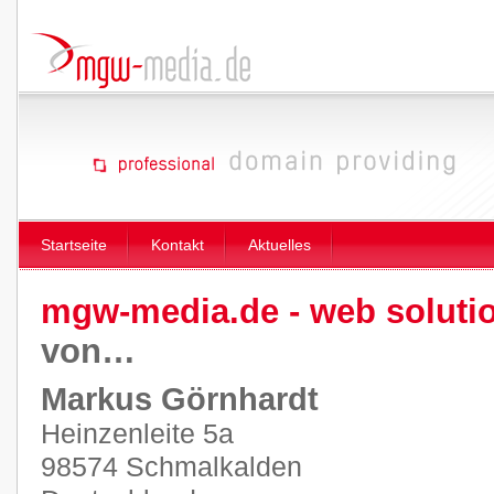
Startseite
Kontakt
Aktuelles
mgw-media.de - web soluti
von…
Markus Görnhardt
Heinzenleite 5a
98574 Schmalkalden