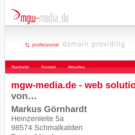
Startseite
Kontakt
Aktuelles
mgw-media.de - web soluti
von…
Markus Görnhardt
Heinzenleite 5a
98574 Schmalkalden