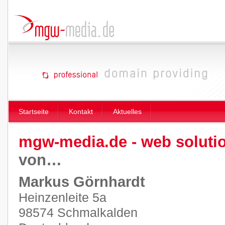
Startseite
Kontakt
Aktuelles
mgw-media.de - web soluti
von…
Markus Görnhardt
Heinzenleite 5a
98574 Schmalkalden