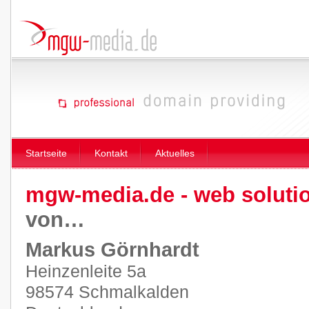
Startseite
Kontakt
Aktuelles
mgw-media.de - web soluti
von…
Markus Görnhardt
Heinzenleite 5a
98574 Schmalkalden