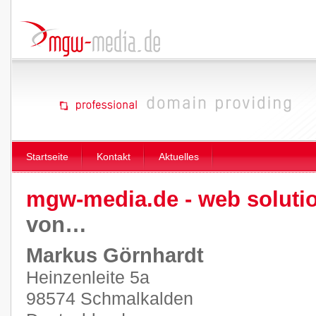
Startseite
Kontakt
Aktuelles
mgw-media.de - web soluti
von…
Markus Görnhardt
Heinzenleite 5a
98574 Schmalkalden