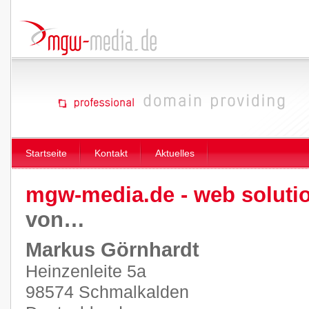
Startseite
Kontakt
Aktuelles
mgw-media.de - web soluti
von…
Markus Görnhardt
Heinzenleite 5a
98574 Schmalkalden