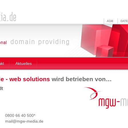
AGB
DAT
akt
Aktuelles
 - web solutions
wird betrieben von…
dt
0800 66 40 500*
mail@mgw
-
media.de