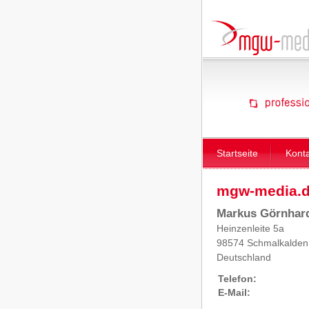
Startseite
Kont
mgw-media.de
Markus Görnhar
Heinzenleite 5a
98574 Schmalkalden
Deutschland
Telefon:
E-Mail: