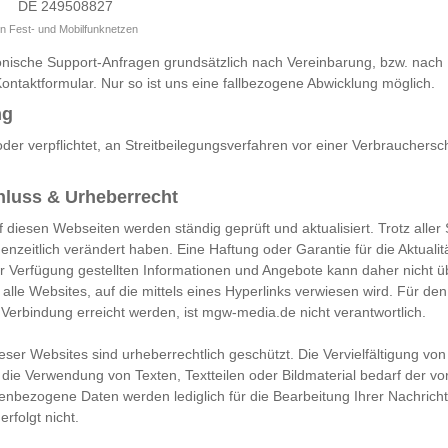
DE 249508827
en Fest- und Mobilfunknetzen
lefonische Support-Anfragen grundsätzlich nach Vereinbarung, bzw. nach
ontaktformular. Nur so ist uns eine fallbezogene Abwicklung möglich.
ng
 oder verpflichtet, an Streitbeilegungsverfahren vor einer Verbrauchersc
luss & Urheberrecht
 diesen Webseiten werden ständig geprüft und aktualisiert. Trotz aller 
zeitlich verändert haben. Eine Haftung oder Garantie für die Aktualitä
zur Verfügung gestellten Informationen und Angebote kann daher nich
r alle Websites, auf die mittels eines Hyperlinks verwiesen wird. Für den
 Verbindung erreicht werden, ist mgw-media.de nicht verantwortlich.
ieser Websites sind urheberrechtlich geschützt. Die Vervielfältigung vo
die Verwendung von Texten, Textteilen oder Bildmaterial bedarf der vo
bezogene Daten werden lediglich für die Bearbeitung Ihrer Nachricht
rfolgt nicht.