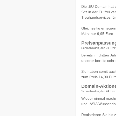
Die .EU Domain hat e
Sitz in der EU frei v
Treuhandservices für
Gleichzeitig erneuer
März nur 9,95 Euro.
Preisanpassun
Schmalkalden, den 24. Dez
Bereits im dritten Ja
unserer bereits sehr
Sie haben somit auch
zum Preis 14,90 Euro
Domain-Aktion
Schmalkalden, den 24. Dez
Wieder einmal mach
und .ASIA Wunschdom
Registrieren Sie bis