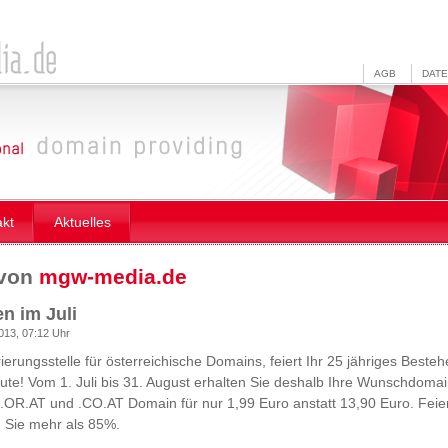
AGB
DAT
akt
Aktuelles
 von
mgw-media.de
n im Juli
2013, 07:12 Uhr
trierungsstelle für österreichische Domains, feiert Ihr 25 jähriges Best
ute! Vom 1. Juli bis 31. August erhalten Sie deshalb Ihre Wunschdoma
T, .OR.AT und .CO.AT Domain für nur 1,99 Euro anstatt 13,90 Euro. Feie
n Sie mehr als 85%.