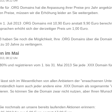
013, 08:22 Uhr
elle für .ORG Domains hat die Anpassung ihrer Preise pro Jahr angekün
en Preise, müssen wir die Erhöhung leider an Sie weitergeben.
 1. Juli 2013 .ORG Domains mit 10,90 Euro anstatt 9,90 Euro berechn
sprachen erhöht sich der derzeitiger Preis um 1,00 Euro.
3 haben Sie noch die Möglichkeit, Ihre .ORG Domains über die Domainl
 zu 10 Jahre zu verlängern.
n im Mai
013, 08:12 Uhr
80% und registrieren vom 1. bis 31. Mai 2013 Sie jede .XXX Domain fü
lässt sich im Wesentlichen von allen Anbietern der "erwachsenen Unter
verständlich kann auch jeder andere eine .XXX Domain als sogenannte "
trieren. So können Sie die Domain zwar nicht nutzen, aber Ihren Wun
ie nochmals an unsere bereits laufenden Aktionen erinnern: