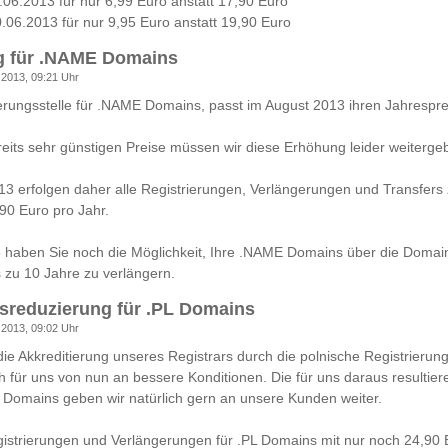
.06.2013 für nur 6,99 Euro anstatt 17,90 Euro
.06.2013 für nur 9,95 Euro anstatt 19,90 Euro
g für .NAME Domains
 2013, 09:21 Uhr
rierungsstelle für .NAME Domains, passt im August 2013 ihren Jahrespre
eits sehr günstigen Preise müssen wir diese Erhöhung leider weiterge
3 erfolgen daher alle Registrierungen, Verlängerungen und Transfers
,90 Euro pro Jahr.
3 haben Sie noch die Möglichkeit, Ihre .NAME Domains über die Domain
 zu 10 Jahre zu verlängern.
isreduzierung für .PL Domains
 2013, 09:02 Uhr
die Akkreditierung unseres Registrars durch die polnische Registrierun
 für uns von nun an bessere Konditionen. Die für uns daraus resultie
 Domains geben wir natürlich gern an unsere Kunden weiter.
istrierungen und Verlängerungen für .PL Domains mit nur noch 24,90 