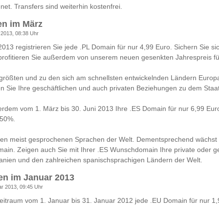
et. Transfers sind weiterhin kostenfrei.
en im März
 2013, 08:38 Uhr
013 registrieren Sie jede .PL Domain für nur 4,99 Euro. Sichern Sie si
ofitieren Sie außerdem von unserem neuen gesenkten Jahrespreis fü
größten und zu den sich am schnellsten entwickelnden Ländern Europas
Sie Ihre geschäftlichen und auch privaten Beziehungen zu dem Staat 
erdem vom 1. März bis 30. Juni 2013 Ihre .ES Domain für nur 6,99 Eur
 50%.
den meist gesprochenen Sprachen der Welt. Dementsprechend wächst 
ain. Zeigen auch Sie mit Ihrer .ES Wunschdomain Ihre private oder ge
anien und den zahlreichen spanischsprachigen Ländern der Welt.
en im Januar 2013
ar 2013, 09:45 Uhr
Zeitraum vom 1. Januar bis 31. Januar 2012 jede .EU Domain für nur 1,