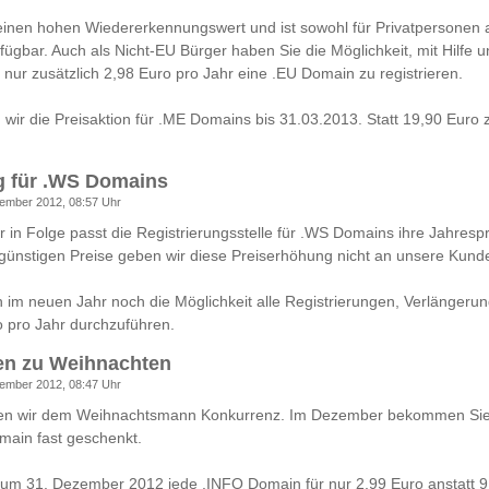
inen hohen Wiedererkennungswert und ist sowohl für Privatpersonen 
erfügbar. Auch als Nicht-EU Bürger haben Sie die Möglichkeit, mit Hilfe 
 nur zusätzlich 2,98 Euro pro Jahr eine .EU Domain zu registrieren.
n wir die Preisaktion für .ME Domains bis 31.03.2013. Statt 19,90 Euro 
g für .WS Domains
ember 2012, 08:57 Uhr
hr in Folge passt die Registrierungsstelle für .WS Domains ihre Jahrespr
 günstigen Preise geben wir diese Preiserhöhung nicht an unsere Kunde
 im neuen Jahr noch die Möglichkeit alle Registrierungen, Verlängeru
 pro Jahr durchzuführen.
en zu Weihnachten
ember 2012, 08:47 Uhr
en wir dem Weihnachtsmann Konkurrenz. Im Dezember bekommen Sie 
ain fast geschenkt.
 zum 31. Dezember 2012 jede .INFO Domain für nur 2,99 Euro anstatt 9