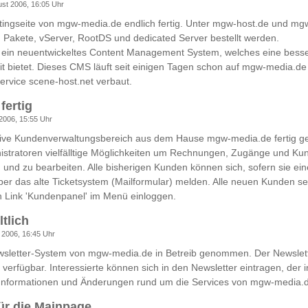
ust 2006, 16:05 Uhr
tingseite von mgw-media.de endlich fertig. Unter mgw-host.de und mg
Pakete, vServer, RootDS und dedicated Server bestellt werden.
r ein neuentwickeltes Content Management System, welches eine bess
it bietet. Dieses CMS läuft seit einigen Tagen schon auf mgw-media.d
ervice scene-host.net verbaut.
fertig
 2006, 15:55 Uhr
usive Kundenverwaltungsbereich aus dem Hause mgw-media.de fertig ge
istratoren vielfälltige Möglichkeiten um Rechnungen, Zugänge und Ku
n und zu bearbeiten. Alle bisherigen Kunden können sich, sofern sie e
r das alte Ticketsystem (Mailformular) melden. Alle neuen Kunden sei
n Link 'Kundenpanel' im Menü einloggen.
ltlich
 2006, 16:45 Uhr
sletter-System von mgw-media.de in Betreib genommen. Der Newsletter
 verfügbar. Interessierte können sich in den Newsletter eintragen, der
Informationen und Änderungen rund um die Services von mgw-media.de
ür die Mainpage