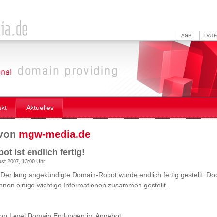
AGB
DAT
akt
Aktuelles
 von
mgw-media.de
t ist endlich fertig!
ust 2007, 13:00 Uhr
! Der lang angekündigte Domain-Robot wurde endlich fertig gestellt. Do
Ihnen einige wichtige Informationen zusammen gestellt.
Top Level Domain Endungen im Angebot