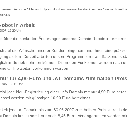
diesen Service? Unter http://robot.mgw-media.de können Sie sich selbs
alten.
obot in Arbeit
 2007, 12:20 Uhr
ie über die konkreten Änderungen unseres Domain Robots informieren
ich auf die Wünsche unserer Kunden eingehen, und Ihnen eine präzis
gung stellen. Derzeit arbeiten unsere Programmierer am Backend, sod
glich in Betrieb nehmen können. Die neuen Funktionen werden nach u
eine Offline Zeiten vorkommen werden.
nur für 4,90 Euro und .AT Domains zum halben Preis
l 2007, 16:44 Uhr
ird jede Neu-Registrierung einer .info Domain mit nur 4,90 Euro berec
chsel werden mit günstigen 10,90 Euro berechnet.
hkeit jede .at Domain bis zum 30.06.2007 zum halben Preis zu registri
.at Domain kostet somit nur noch 8,45 Euro. Verlängerungen werden mi