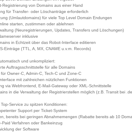
t-Registrierung von Domains aus einer Hand
ung für Transfer- oder Löschanträge erforderlich
tzung (Umlautdomains) für viele Top Level Domain Endungen
online starten, zustimmen oder ablehnen
waltung (Neuregistrierungen, Updates, Transfers und Löschungen)
Nameserver inklusive
ins in Echtzeit über das Robot-Interface editieren
DNS-Einträge (TTL, A, MX, CNAME u.v.m. Records)
lautomatisch und unkompliziert:
rte Auftragsschnittstelle für alle Domains
es für Owner-C, Admin-C, Tech-C und Zone-C
nterface mit zahlreichen nützlichen Funktionen
ng via Webfrontend, E-Mail-Gateway oder XML-Schnittstelle
s in die Verwaltung der Registrierstellen möglich (z.B. Transit bei .de
 Top-Service zu spitzen Konditionen:
mpetenter Support per Ticket-System
onen, bereits bei geringen Abnahmemengen (Rabatte bereits ab 10 Doma
e-Paid Verfahren oder Bankeinzug
wicklung der Software