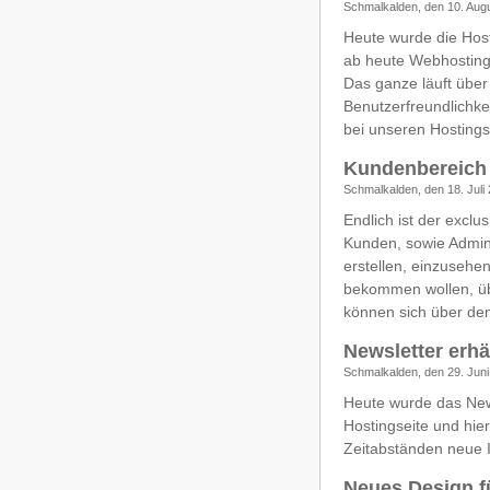
Schmalkalden, den 10. Aug
Heute wurde die Hos
ab heute Webhosting 
Das ganze läuft übe
Benutzerfreundlichke
bei unseren Hostings
Kundenbereich 
Schmalkalden, den 18. Juli
Endlich ist der excl
Kunden, sowie Admin
erstellen, einzusehe
bekommen wollen, übe
können sich über de
Newsletter erhä
Schmalkalden, den 29. Juni
Heute wurde das New
Hostingseite und hier
Zeitabständen neue 
Neues Design f