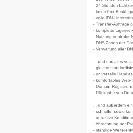
- 24-Stunden Echtzei
- keine Fax-Bestätig
- volle IDN-Unterstü
- Transfer-Aufträge 
- komplette Eigenver
- Nutzung neutraler 
- DNS Zonen der Doma
- Verwaltung aller 
... und das alles vol
- gleiche standardisie
- universelle Handl
- komfortables Web-I
- Domain-Registrieru
- Rückgabe von Domain
... und außerdem ein
- schneller sowie ko
- attraktive Konditi
- Abrechnung per Pr
- ständige Weiterent