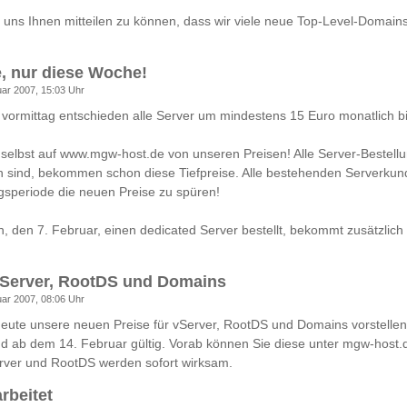
uns Ihnen mitteilen zu können, dass wir viele neue Top-Level-Domain
e, nur diese Woche!
uar 2007, 15:03 Uhr
vormittag entschieden alle Server um mindestens 15 Euro monatlich bi
selbst auf www.mgw-host.de von unseren Preisen! Alle Server-Bestell
 sind, bekommen schon diese Tiefpreise. Alle bestehenden Serverk
gsperiode die neuen Preise zu spüren!
, den 7. Februar, einen dedicated Server bestellt, bekommt zusätzlich
vServer, RootDS und Domains
uar 2007, 08:06 Uhr
eute unsere neuen Preise für vServer, RootDS und Domains vorstellen
d ab dem 14. Februar gültig. Vorab können Sie diese unter mgw-host.
erver und RootDS werden sofort wirksam.
rbeitet