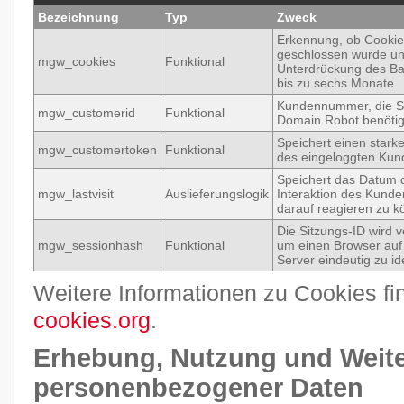
Bezeichnung
Typ
Zweck
Erkennung, ob Cookie
geschlossen wurde u
mgw_cookies
Funktional
Unterdrückung des Ba
bis zu sechs Monate.
Kundennummer, die S
mgw_customerid
Funktional
Domain Robot benötig
Speichert einen stark
mgw_customertoken
Funktional
des eingeloggten Kun
Speichert das Datum d
mgw_lastvisit
Auslieferungslogik
Interaktion des Kund
darauf reagieren zu k
Die Sitzungs-ID wird 
mgw_sessionhash
Funktional
um einen Browser au
Server eindeutig zu ide
Weitere Informationen zu Cookies fi
cookies.org
.
Erhebung, Nutzung und Weit
personenbezogener Daten