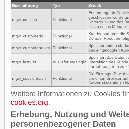
Bezeichnung
Typ
Zweck
Erkennung, ob Cookie
geschlossen wurde u
mgw_cookies
Funktional
Unterdrückung des Ba
bis zu sechs Monate.
Kundennummer, die S
mgw_customerid
Funktional
Domain Robot benötig
Speichert einen stark
mgw_customertoken
Funktional
des eingeloggten Kun
Speichert das Datum d
mgw_lastvisit
Auslieferungslogik
Interaktion des Kund
darauf reagieren zu k
Die Sitzungs-ID wird 
mgw_sessionhash
Funktional
um einen Browser au
Server eindeutig zu ide
Weitere Informationen zu Cookies fi
cookies.org
.
Erhebung, Nutzung und Weit
personenbezogener Daten