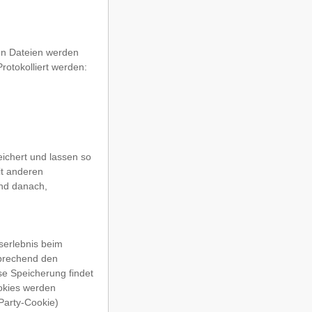
en Dateien werden
rotokolliert werden:
chert und lassen so
it anderen
und danach,
serlebnis beim
prechend den
se Speicherung findet
ookies werden
Party-Cookie)