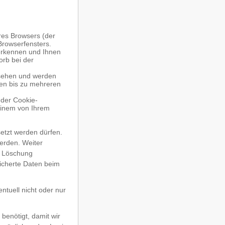
res Browsers (der
Browserfensters.
uerkennen und Ihnen
orb bei der
rsehen und werden
ten bis zu mehreren
der Cookie-
einem von Ihrem
etzt werden dürfen.
erden. Weiter
e Löschung
icherte Daten beim
ntuell nicht oder nur
benötigt, damit wir