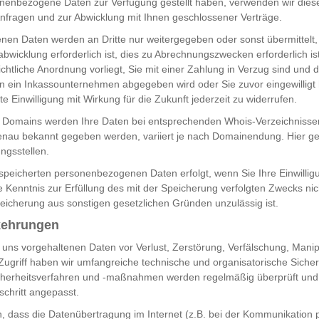
nenbezogene Daten zur Verfügung gestellt haben, verwenden wir diese
nfragen und zur Abwicklung mit Ihnen geschlossener Verträge.
nen Daten werden an Dritte nur weitergegeben oder sonst übermittelt
wicklung erforderlich ist, dies zu Abrechnungszwecken erforderlich ist
chtliche Anordnung vorliegt, Sie mit einer Zahlung in Verzug sind und d
n ein Inkassounternehmen abgegeben wird oder Sie zuvor eingewilligt
lte Einwilligung mit Wirkung für die Zukunft jederzeit zu widerrufen.
 Domains werden Ihre Daten bei entsprechenden Whois-Verzeichnissen 
nau bekannt gegeben werden, variiert je nach Domainendung. Hier ge
ungsstellen.
peicherten personenbezogenen Daten erfolgt, wenn Sie Ihre Einwillig
e Kenntnis zur Erfüllung des mit der Speicherung verfolgten Zwecks nic
peicherung aus sonstigen gesetzlichen Gründen unzulässig ist.
kehrungen
 uns vorgehaltenen Daten vor Verlust, Zerstörung, Verfälschung, Manip
ugriff haben wir umfangreiche technische und organisatorische Siche
icherheitsverfahren und -maßnahmen werden regelmäßig überprüft un
schritt angepasst.
n, dass die Datenübertragung im Internet (z.B. bei der Kommunikation 