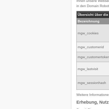
Ihnen unsere Webseit
in den Domain Robot
Übersicht über die
Bezeichnung
mgw_cookies
mgw_customerid
mgw_customertoke
mgw_lastvisit
mgw_sessionhash
Weitere Informatione
Erhebung, Nut