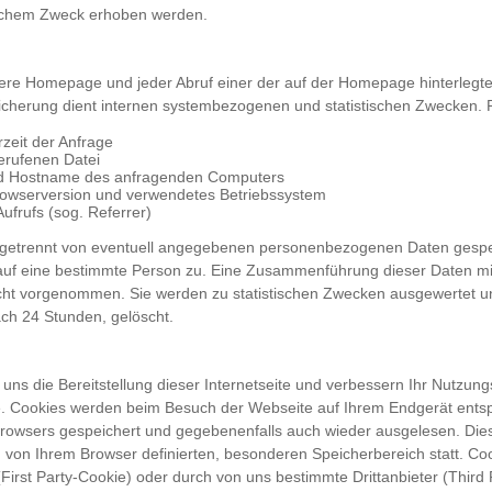
lchem Zweck erhoben werden.
sere Homepage und jeder Abruf einer der auf der Homepage hinterlegt
peicherung dient internen systembezogenen und statistischen Zwecken. P
zeit der Anfrage
rufenen Datei
d Hostname des anfragenden Computers
rowserversion und verwendetes Betriebssystem
ufrufs (sog. Referrer)
getrennt von eventuell angegebenen personenbezogenen Daten gespei
auf eine bestimmte Person zu. Eine Zusammenführung dieser Daten m
icht vorgenommen. Sie werden zu statistischen Zwecken ausgewertet 
ch 24 Stunden, gelöscht.
uns die Bereitstellung dieser Internetseite und verbessern Ihr Nutzung
. Cookies werden beim Besuch der Webseite auf Ihrem Endgerät ents
Browsers gespeichert und gegebenenfalls auch wieder ausgelesen. Die
m von Ihrem Browser definierten, besonderen Speicherbereich statt. C
First Party-Cookie) oder durch von uns bestimmte Drittanbieter (Third 