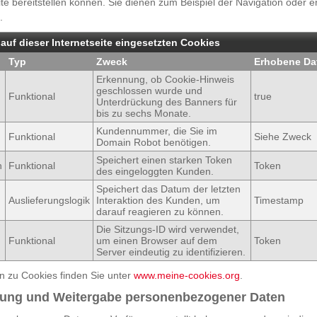
e bereitstellen können. Sie dienen zum Beispiel der Navigation oder 
.
 auf dieser Internetseite eingesetzten Cookies
Typ
Zweck
Erhobene Da
Erkennung, ob Cookie-Hinweis
geschlossen wurde und
Funktional
true
Unterdrückung des Banners für
bis zu sechs Monate.
Kundennummer, die Sie im
Funktional
Siehe Zweck
Domain Robot benötigen.
Speichert einen starken Token
n
Funktional
Token
des eingeloggten Kunden.
Speichert das Datum der letzten
Auslieferungslogik
Interaktion des Kunden, um
Timestamp
darauf reagieren zu können.
Die Sitzungs-ID wird verwendet,
Funktional
um einen Browser auf dem
Token
Server eindeutig zu identifizieren.
n zu Cookies finden Sie unter
www.meine-cookies.org
.
zung und Weitergabe personenbezogener Daten