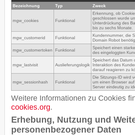
Bezeichnung
Typ
Zweck
Erkennung, ob Cookie
geschlossen wurde u
mgw_cookies
Funktional
Unterdrückung des Ba
bis zu sechs Monate.
Kundennummer, die S
mgw_customerid
Funktional
Domain Robot benötig
Speichert einen stark
mgw_customertoken
Funktional
des eingeloggten Kun
Speichert das Datum d
mgw_lastvisit
Auslieferungslogik
Interaktion des Kund
darauf reagieren zu k
Die Sitzungs-ID wird 
mgw_sessionhash
Funktional
um einen Browser au
Server eindeutig zu ide
Weitere Informationen zu Cookies fi
cookies.org
.
Erhebung, Nutzung und Weit
personenbezogener Daten