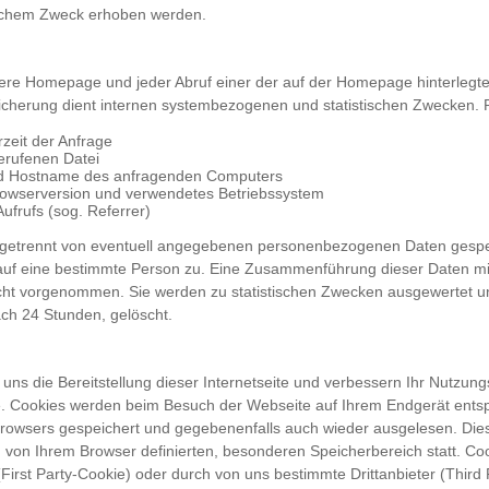
lchem Zweck erhoben werden.
sere Homepage und jeder Abruf einer der auf der Homepage hinterlegt
peicherung dient internen systembezogenen und statistischen Zwecken. P
zeit der Anfrage
rufenen Datei
d Hostname des anfragenden Computers
rowserversion und verwendetes Betriebssystem
ufrufs (sog. Referrer)
getrennt von eventuell angegebenen personenbezogenen Daten gespei
auf eine bestimmte Person zu. Eine Zusammenführung dieser Daten m
icht vorgenommen. Sie werden zu statistischen Zwecken ausgewertet 
ch 24 Stunden, gelöscht.
uns die Bereitstellung dieser Internetseite und verbessern Ihr Nutzung
. Cookies werden beim Besuch der Webseite auf Ihrem Endgerät ents
Browsers gespeichert und gegebenenfalls auch wieder ausgelesen. Die
m von Ihrem Browser definierten, besonderen Speicherbereich statt. C
First Party-Cookie) oder durch von uns bestimmte Drittanbieter (Third 