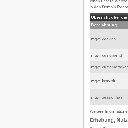
Ihnen unsere Webseit
in den Domain Robot
Übersicht über die
Bezeichnung
mgw_cookies
mgw_customerid
mgw_customertoke
mgw_lastvisit
mgw_sessionhash
Weitere Informatione
Erhebung, Nut