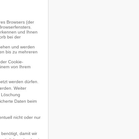
res Browsers (der
Browserfensters.
uerkennen und Ihnen
orb bei der
rsehen und werden
ten bis zu mehreren
der Cookie-
einem von Ihrem
etzt werden dürfen.
erden. Weiter
e Löschung
icherte Daten beim
ntuell nicht oder nur
benötigt, damit wir