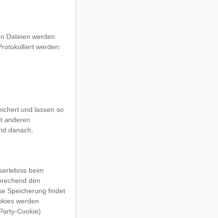
en Dateien werden
rotokolliert werden:
chert und lassen so
it anderen
und danach,
serlebnis beim
prechend den
se Speicherung findet
ookies werden
Party-Cookie)