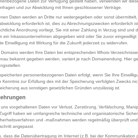
nenbezogene Daten zur Verfügung gestellt haben, verwenden wir diese
nfragen und zur Abwicklung mit Ihnen geschlossener Verträge.
nen Daten werden an Dritte nur weitergegeben oder sonst übermittelt
wicklung erforderlich ist, dies zu Abrechnungszwecken erforderlich ist
chtliche Anordnung vorliegt, Sie mit einer Zahlung in Verzug sind und d
n ein Inkassounternehmen abgegeben wird oder Sie zuvor eingewilligt
lte Einwilligung mit Wirkung für die Zukunft jederzeit zu widerrufen.
 Domains werden Ihre Daten bei entsprechenden Whois-Verzeichnissen 
nau bekannt gegeben werden, variiert je nach Domainendung. Hier ge
ungsstellen.
peicherten personenbezogenen Daten erfolgt, wenn Sie Ihre Einwillig
e Kenntnis zur Erfüllung des mit der Speicherung verfolgten Zwecks nic
peicherung aus sonstigen gesetzlichen Gründen unzulässig ist.
kehrungen
 uns vorgehaltenen Daten vor Verlust, Zerstörung, Verfälschung, Manip
ugriff haben wir umfangreiche technische und organisatorische Siche
icherheitsverfahren und -maßnahmen werden regelmäßig überprüft un
schritt angepasst.
n, dass die Datenübertragung im Internet (z.B. bei der Kommunikation 