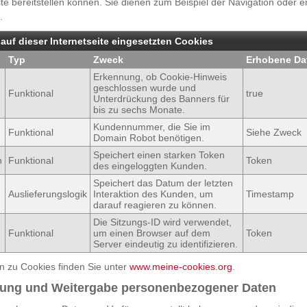
e bereitstellen können. Sie dienen zum Beispiel der Navigation oder 
.
 auf dieser Internetseite eingesetzten Cookies
Typ
Zweck
Erhobene Da
Erkennung, ob Cookie-Hinweis
geschlossen wurde und
Funktional
true
Unterdrückung des Banners für
bis zu sechs Monate.
Kundennummer, die Sie im
Funktional
Siehe Zweck
Domain Robot benötigen.
Speichert einen starken Token
n
Funktional
Token
des eingeloggten Kunden.
Speichert das Datum der letzten
Auslieferungslogik
Interaktion des Kunden, um
Timestamp
darauf reagieren zu können.
Die Sitzungs-ID wird verwendet,
Funktional
um einen Browser auf dem
Token
Server eindeutig zu identifizieren.
n zu Cookies finden Sie unter
www.meine-cookies.org
.
zung und Weitergabe personenbezogener Daten