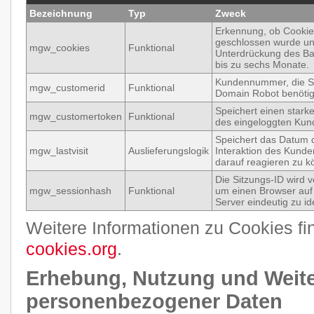
Bezeichnung
Typ
Zweck
Erkennung, ob Cookie
geschlossen wurde u
mgw_cookies
Funktional
Unterdrückung des Ba
bis zu sechs Monate.
Kundennummer, die S
mgw_customerid
Funktional
Domain Robot benötig
Speichert einen stark
mgw_customertoken
Funktional
des eingeloggten Kun
Speichert das Datum d
mgw_lastvisit
Auslieferungslogik
Interaktion des Kund
darauf reagieren zu k
Die Sitzungs-ID wird 
mgw_sessionhash
Funktional
um einen Browser au
Server eindeutig zu ide
Weitere Informationen zu Cookies fi
cookies.org
.
Erhebung, Nutzung und Weit
personenbezogener Daten