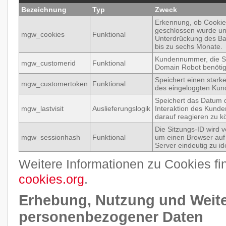
Bezeichnung
Typ
Zweck
Erkennung, ob Cookie
geschlossen wurde u
mgw_cookies
Funktional
Unterdrückung des Ba
bis zu sechs Monate.
Kundennummer, die S
mgw_customerid
Funktional
Domain Robot benötig
Speichert einen stark
mgw_customertoken
Funktional
des eingeloggten Kun
Speichert das Datum d
mgw_lastvisit
Auslieferungslogik
Interaktion des Kund
darauf reagieren zu k
Die Sitzungs-ID wird 
mgw_sessionhash
Funktional
um einen Browser au
Server eindeutig zu ide
Weitere Informationen zu Cookies fi
cookies.org
.
Erhebung, Nutzung und Weit
personenbezogener Daten