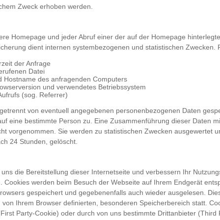
lchem Zweck erhoben werden.
sere Homepage und jeder Abruf einer der auf der Homepage hinterlegt
peicherung dient internen systembezogenen und statistischen Zwecken. P
zeit der Anfrage
rufenen Datei
d Hostname des anfragenden Computers
rowserversion und verwendetes Betriebssystem
ufrufs (sog. Referrer)
getrennt von eventuell angegebenen personenbezogenen Daten gespei
auf eine bestimmte Person zu. Eine Zusammenführung dieser Daten m
icht vorgenommen. Sie werden zu statistischen Zwecken ausgewertet 
ch 24 Stunden, gelöscht.
uns die Bereitstellung dieser Internetseite und verbessern Ihr Nutzung
. Cookies werden beim Besuch der Webseite auf Ihrem Endgerät ents
Browsers gespeichert und gegebenenfalls auch wieder ausgelesen. Die
m von Ihrem Browser definierten, besonderen Speicherbereich statt. C
First Party-Cookie) oder durch von uns bestimmte Drittanbieter (Third 