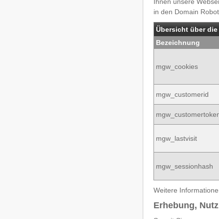
Ihnen unsere Webseit
in den Domain Robot
Übersicht über die
Bezeichnung
mgw_cookies
mgw_customerid
mgw_customertoke
mgw_lastvisit
mgw_sessionhash
Weitere Informatione
Erhebung, Nut