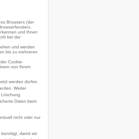
res Browsers (der
Browserfensters.
uerkennen und Ihnen
orb bei der
rsehen und werden
ten bis zu mehreren
der Cookie-
einem von Ihrem
etzt werden dürfen.
erden. Weiter
e Löschung
icherte Daten beim
ntuell nicht oder nur
benötigt, damit wir