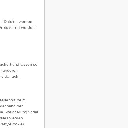
en Dateien werden
rotokolliert werden:
chert und lassen so
it anderen
und danach,
serlebnis beim
prechend den
se Speicherung findet
ookies werden
Party-Cookie)