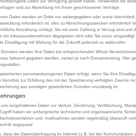
nenbezogene Daten zur Verfügung gestellt haben, verwenden wir diese
nfragen und zur Abwicklung mit Ihnen geschlossener Verträge.
nen Daten werden an Dritte nur weitergegeben oder sonst übermittelt
wicklung erforderlich ist, dies zu Abrechnungszwecken erforderlich ist
chtliche Anordnung vorliegt, Sie mit einer Zahlung in Verzug sind und d
n ein Inkassounternehmen abgegeben wird oder Sie zuvor eingewilligt
lte Einwilligung mit Wirkung für die Zukunft jederzeit zu widerrufen.
 Domains werden Ihre Daten bei entsprechenden Whois-Verzeichnissen 
nau bekannt gegeben werden, variiert je nach Domainendung. Hier ge
ungsstellen.
peicherten personenbezogenen Daten erfolgt, wenn Sie Ihre Einwillig
e Kenntnis zur Erfüllung des mit der Speicherung verfolgten Zwecks nic
peicherung aus sonstigen gesetzlichen Gründen unzulässig ist.
kehrungen
 uns vorgehaltenen Daten vor Verlust, Zerstörung, Verfälschung, Manip
ugriff haben wir umfangreiche technische und organisatorische Siche
icherheitsverfahren und -maßnahmen werden regelmäßig überprüft un
schritt angepasst.
n, dass die Datenübertragung im Internet (z.B. bei der Kommunikation 