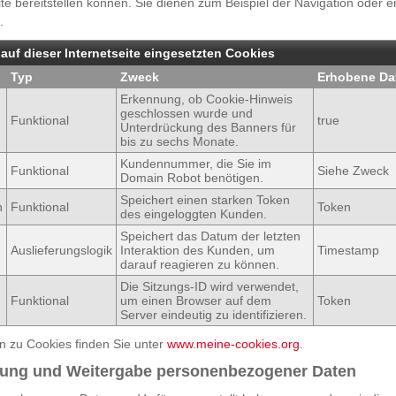
e bereitstellen können. Sie dienen zum Beispiel der Navigation oder 
.
 auf dieser Internetseite eingesetzten Cookies
Typ
Zweck
Erhobene Da
Erkennung, ob Cookie-Hinweis
geschlossen wurde und
Funktional
true
Unterdrückung des Banners für
bis zu sechs Monate.
Kundennummer, die Sie im
Funktional
Siehe Zweck
Domain Robot benötigen.
Speichert einen starken Token
n
Funktional
Token
des eingeloggten Kunden.
Speichert das Datum der letzten
Auslieferungslogik
Interaktion des Kunden, um
Timestamp
darauf reagieren zu können.
Die Sitzungs-ID wird verwendet,
Funktional
um einen Browser auf dem
Token
Server eindeutig zu identifizieren.
n zu Cookies finden Sie unter
www.meine-cookies.org
.
zung und Weitergabe personenbezogener Daten