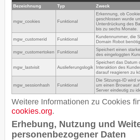
Bezeichnung
Typ
Zweck
Erkennung, ob Cookie
geschlossen wurde u
mgw_cookies
Funktional
Unterdrückung des Ba
bis zu sechs Monate.
Kundennummer, die S
mgw_customerid
Funktional
Domain Robot benötig
Speichert einen stark
mgw_customertoken
Funktional
des eingeloggten Kun
Speichert das Datum d
mgw_lastvisit
Auslieferungslogik
Interaktion des Kund
darauf reagieren zu k
Die Sitzungs-ID wird 
mgw_sessionhash
Funktional
um einen Browser au
Server eindeutig zu ide
Weitere Informationen zu Cookies fi
cookies.org
.
Erhebung, Nutzung und Weit
personenbezogener Daten