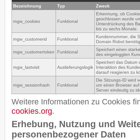
Bezeichnung
Typ
Zweck
Erkennung, ob Cookie
geschlossen wurde u
mgw_cookies
Funktional
Unterdrückung des Ba
bis zu sechs Monate.
Kundennummer, die S
mgw_customerid
Funktional
Domain Robot benötig
Speichert einen stark
mgw_customertoken
Funktional
des eingeloggten Kun
Speichert das Datum d
mgw_lastvisit
Auslieferungslogik
Interaktion des Kund
darauf reagieren zu k
Die Sitzungs-ID wird 
mgw_sessionhash
Funktional
um einen Browser au
Server eindeutig zu ide
Weitere Informationen zu Cookies fi
cookies.org
.
Erhebung, Nutzung und Weit
personenbezogener Daten