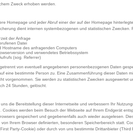
lchem Zweck erhoben werden.
sere Homepage und jeder Abruf einer der auf der Homepage hinterlegt
peicherung dient internen systembezogenen und statistischen Zwecken. P
zeit der Anfrage
rufenen Datei
d Hostname des anfragenden Computers
rowserversion und verwendetes Betriebssystem
ufrufs (sog. Referrer)
getrennt von eventuell angegebenen personenbezogenen Daten gespei
auf eine bestimmte Person zu. Eine Zusammenführung dieser Daten m
icht vorgenommen. Sie werden zu statistischen Zwecken ausgewertet 
ch 24 Stunden, gelöscht.
uns die Bereitstellung dieser Internetseite und verbessern Ihr Nutzung
. Cookies werden beim Besuch der Webseite auf Ihrem Endgerät ents
Browsers gespeichert und gegebenenfalls auch wieder ausgelesen. Die
m von Ihrem Browser definierten, besonderen Speicherbereich statt. C
First Party-Cookie) oder durch von uns bestimmte Drittanbieter (Third 