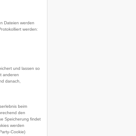
en Dateien werden
rotokolliert werden:
chert und lassen so
it anderen
und danach,
serlebnis beim
prechend den
se Speicherung findet
ookies werden
Party-Cookie)