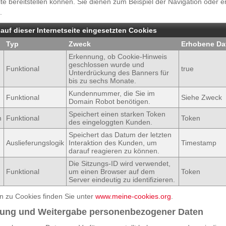
e bereitstellen können. Sie dienen zum Beispiel der Navigation oder 
.
 auf dieser Internetseite eingesetzten Cookies
Typ
Zweck
Erhobene Da
Erkennung, ob Cookie-Hinweis
geschlossen wurde und
Funktional
true
Unterdrückung des Banners für
bis zu sechs Monate.
Kundennummer, die Sie im
Funktional
Siehe Zweck
Domain Robot benötigen.
Speichert einen starken Token
n
Funktional
Token
des eingeloggten Kunden.
Speichert das Datum der letzten
Auslieferungslogik
Interaktion des Kunden, um
Timestamp
darauf reagieren zu können.
Die Sitzungs-ID wird verwendet,
Funktional
um einen Browser auf dem
Token
Server eindeutig zu identifizieren.
n zu Cookies finden Sie unter
www.meine-cookies.org
.
zung und Weitergabe personenbezogener Daten