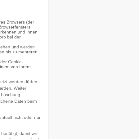
res Browsers (der
Browserfensters.
uerkennen und Ihnen
orb bei der
rsehen und werden
ten bis zu mehreren
der Cookie-
einem von Ihrem
etzt werden dürfen.
erden. Weiter
e Löschung
icherte Daten beim
ntuell nicht oder nur
benötigt, damit wir