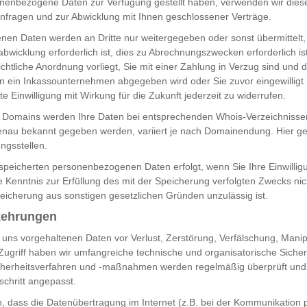
nenbezogene Daten zur Verfügung gestellt haben, verwenden wir diese
nfragen und zur Abwicklung mit Ihnen geschlossener Verträge.
nen Daten werden an Dritte nur weitergegeben oder sonst übermittelt
wicklung erforderlich ist, dies zu Abrechnungszwecken erforderlich ist
chtliche Anordnung vorliegt, Sie mit einer Zahlung in Verzug sind und d
n ein Inkassounternehmen abgegeben wird oder Sie zuvor eingewilligt
lte Einwilligung mit Wirkung für die Zukunft jederzeit zu widerrufen.
 Domains werden Ihre Daten bei entsprechenden Whois-Verzeichnissen 
nau bekannt gegeben werden, variiert je nach Domainendung. Hier ge
ungsstellen.
peicherten personenbezogenen Daten erfolgt, wenn Sie Ihre Einwillig
e Kenntnis zur Erfüllung des mit der Speicherung verfolgten Zwecks nic
peicherung aus sonstigen gesetzlichen Gründen unzulässig ist.
kehrungen
 uns vorgehaltenen Daten vor Verlust, Zerstörung, Verfälschung, Manip
ugriff haben wir umfangreiche technische und organisatorische Siche
icherheitsverfahren und -maßnahmen werden regelmäßig überprüft un
schritt angepasst.
n, dass die Datenübertragung im Internet (z.B. bei der Kommunikation 