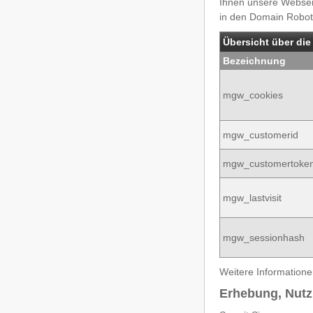
Ihnen unsere Webseit
in den Domain Robot
Übersicht über die
Bezeichnung
mgw_cookies
mgw_customerid
mgw_customertoke
mgw_lastvisit
mgw_sessionhash
Weitere Informatione
Erhebung, Nut