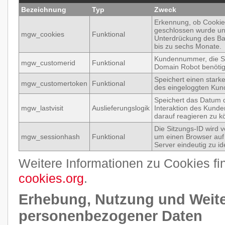
Bezeichnung
Typ
Zweck
Erkennung, ob Cookie
geschlossen wurde u
mgw_cookies
Funktional
Unterdrückung des Ba
bis zu sechs Monate.
Kundennummer, die S
mgw_customerid
Funktional
Domain Robot benötig
Speichert einen stark
mgw_customertoken
Funktional
des eingeloggten Kun
Speichert das Datum d
mgw_lastvisit
Auslieferungslogik
Interaktion des Kund
darauf reagieren zu k
Die Sitzungs-ID wird 
mgw_sessionhash
Funktional
um einen Browser au
Server eindeutig zu ide
Weitere Informationen zu Cookies fi
cookies.org
.
Erhebung, Nutzung und Weit
personenbezogener Daten