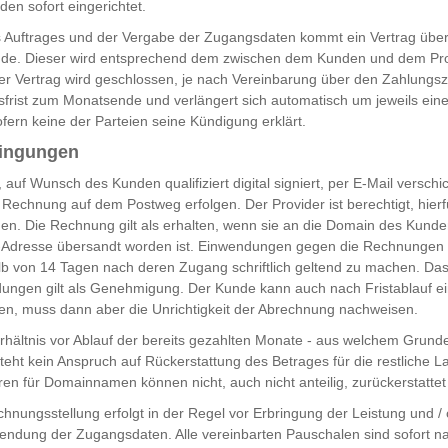
en sofort eingerichtet.
 Auftrages und der Vergabe der Zugangsdaten kommt ein Vertrag über
ande. Dieser wird entsprechend dem zwischen dem Kunden und dem Pro
er Vertrag wird geschlossen, je nach Vereinbarung über den Zahlungsz
frist zum Monatsende und verlängert sich automatisch um jeweils ein
fern keine der Parteien seine Kündigung erklärt.
dingungen
uf Wunsch des Kunden qualifiziert digital signiert, per E-Mail versch
Rechnung auf dem Postweg erfolgen. Der Provider ist berechtigt, hierf
n. Die Rechnung gilt als erhalten, wenn sie an die Domain des Kunde
-Adresse übersandt worden ist. Einwendungen gegen die Rechnungen 
b von 14 Tagen nach deren Zugang schriftlich geltend zu machen. Das
dungen gilt als Genehmigung. Der Kunde kann auch nach Fristablauf ei
n, muss dann aber die Unrichtigkeit der Abrechnung nachweisen.
erhältnis vor Ablauf der bereits gezahlten Monate - aus welchem Grund
eht kein Anspruch auf Rückerstattung des Betrages für die restliche La
en für Domainnamen können nicht, auch nicht anteilig, zurückerstatte
hnungsstellung erfolgt in der Regel vor Erbringung der Leistung und / 
sendung der Zugangsdaten. Alle vereinbarten Pauschalen sind sofort 