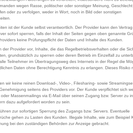
emanden wegen Rasse, politischer oder sonstiger Meinung, Geschlech
en oder zu verfolgen, weder in Wort, noch in Bild oder sonstigen
eiten.
iten ist der Kunde selbst verantwortlich. Der Provider kann den Vertrag
er sofort sperren, falls der Inhalt der Seiten gegen oben genannte Gr
Providers keine Prüfungspflicht der Daten und Inhalte des Kunden.
 der Provider vor, Inhalte, die das Regelbetriebsverhalten oder die Sic
ten, grundsätzlich zu sperren oder deren Betrieb im Einzelfall zu unt
 alle Teilnehmer im Übertragungsweg des Internets in der Regel die Mög
ndlichen Daten ohne Berechtigung Kenntnis zu erlangen. Dieses Risiko
en wir keine reinen Download-, Video-, Filesharing- sowie Streamingser
he Genehmigung seitens des Providers vor. Der Kunde verpflichtet sich we
der Massenmailings via E-Mail über seinen Zugang bzw. Server zu ini
rn dazu aufgefordert worden zu sein.
ühren zur sofortigen Sperrung des Zugangs bzw. Servers. Eventuelle
che gehen zu Lasten des Kunden. Illegale Inhalte, wie zum Beispiel 
ung bei den zuständigen Behörden zur Anzeige gebracht.