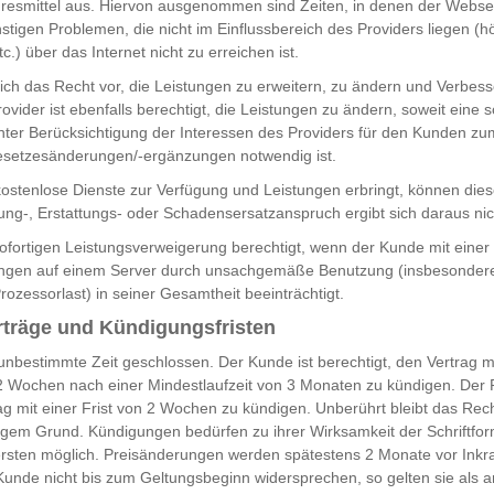
hresmittel aus. Hiervon ausgenommen sind Zeiten, in denen der Webse
stigen Problemen, die nicht im Einflussbereich des Providers liegen (h
c.) über das Internet nicht zu erreichen ist.
sich das Recht vor, die Leistungen zu erweitern, zu ändern und Verbes
vider ist ebenfalls berechtigt, die Leistungen zu ändern, soweit eine
nter Berücksichtigung der Interessen des Providers für den Kunden zum
esetzesänderungen/-ergänzungen notwendig ist.
kostenlose Dienste zur Verfügung und Leistungen erbringt, können diese 
ng-, Erstattungs- oder Schadensersatzanspruch ergibt sich daraus nic
 sofortigen Leistungsverweigerung berechtigt, wenn der Kunde mit einer
tungen auf einem Server durch unsachgemäße Benutzung (insbesondere
ozessorlast) in seiner Gesamtheit beeinträchtigt.
rträge und Kündigungsfristen
 unbestimmte Zeit geschlossen. Der Kunde ist berechtigt, den Vertrag mi
2 Wochen nach einer Mindestlaufzeit von 3 Monaten zu kündigen. Der P
rag mit einer Frist von 2 Wochen zu kündigen. Unberührt bleibt das Rech
gem Grund. Kündigungen bedürfen zu ihrer Wirksamkeit der Schriftform
rsten möglich. Preisänderungen werden spätestens 2 Monate vor Inkraf
er Kunde nicht bis zum Geltungsbeginn widersprechen, so gelten sie al