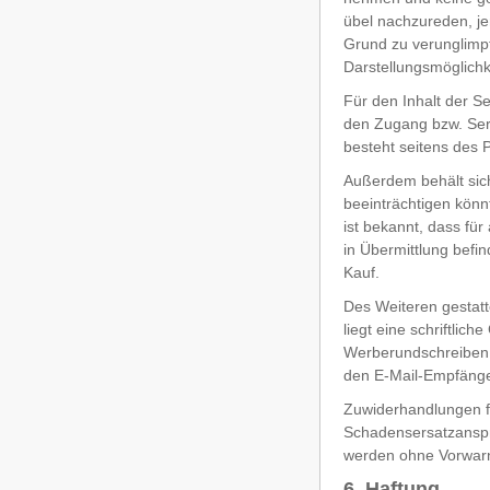
übel nachzureden, j
Grund zu verunglimpf
Darstellungsmöglichk
Für den Inhalt der Se
den Zugang bzw. Serv
besteht seitens des 
Außerdem behält sich
beeinträchtigen könn
ist bekannt, dass für
in Übermittlung befi
Kauf.
Des Weiteren gestatt
liegt eine schriftlic
Werberundschreiben o
den E-Mail-Empfänge
Zuwiderhandlungen f
Schadensersatzansprü
werden ohne Vorwarn
6. Haftung