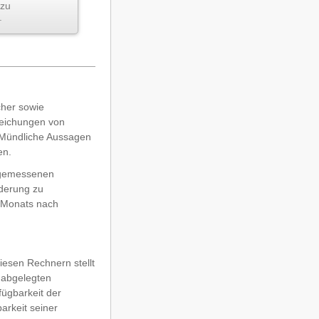
zu
.
cher sowie
weichungen von
. Mündliche Aussagen
en.
angemessenen
nderung zu
s Monats nach
iesen Rechnern stellt
 abgelegten
fügbarkeit der
arkeit seiner