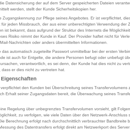
ür die Datensicherung der auf dem Server gespeicherten Dateien verantw
ttelt werden, stellt der Kunde Sicherheitskopien her.
 Zugangskennung zur Pflege seines Angebotes. Er ist verpflichtet, dies
t für jeden Missbrauch, der aus einer unberechtigten Verwendung de
n ist bekannt, dass aufgrund der Struktur des Internets die Möglichkeit
ses Risiko nimmt der Kunde in Kauf. Der Provider haftet nicht für Verl
E-Mail-Nachrichten oder anders übermittelten Informationen.
 das automatisch zugeteilte Passwort unmittelbar bei der ersten Verb
e ist auch für Entgelte, die andere Personen befugt oder unbefugt üb
sachen, verantwortlich, es sei denn, der Kunde hat dies nicht zu ve
 dass er dies nicht zu vertreten hat.
e Eigenschaften
ht verpflichtet den Kunden bei Überschreitung seines Transfervolumens 
ach Erhalt seiner Zugangsdaten bereit, die Überwachung seines Transf
eine Regelung über unbegrenztes Transfervolumen vorsieht, gilt Folge
glichkeit, zu verfolgen, wie viele Daten über den Netzwerk-Anschluss 
ie Berechnung erfolgt nach durchschnittlich verbrauchter Bandbreite 
 Messung des Datentransfers erfolgt direkt am Netzwerkport des Server