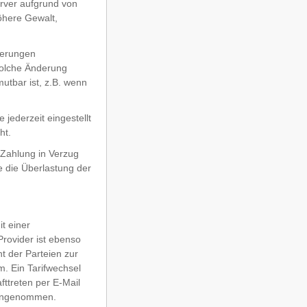
rver aufgrund von
öhere Gewalt,
serungen
 solche Änderung
utbar ist, z.B. wenn
jederzeit eingestellt
ht.
 Zahlung in Verzug
 die Überlastung der
t einer
rovider ist ebenso
t der Parteien zur
. Ein Tarifwechsel
ttreten per E-Mail
s angenommen.