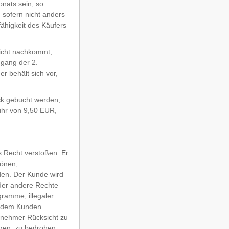
onats sein, so
 sofern nicht anders
ähigkeit des Käufers
nicht nachkommt,
ugang der 2.
r behält sich vor,
ck gebucht werden,
ühr von 9,50 EUR,
s Recht verstoßen. Er
zönen,
den. Der Kunde wird
oder andere Rechte
gramme, illegaler
t dem Kunden
eilnehmer Rücksicht zu
gen, zu bedrohen,