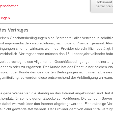
Dokument 
genschaften
betrachten
mungen
des Vertrages
inen Geschäftsbedingungen sind Bestandteil aller Verträge in schriftli
 mit mgw-media.de - web solutions, nachfolgend Provider genannt. Ab
ngungen sind nur wirksam, wenn der Provider sie schriftlich bestätigt
nverbindlich. Vertragspartner müssen das 18. Lebensjahr vollendet hab
erzeit berechtigt, diese Allgemeinen Geschäftsbedingungen mit einer 
 ändern oder zu ergänzen. Der Kunde hat das Recht, einer solchen Ä
rspricht der Kunde den geänderten Bedingungen nicht innerhalb eine
smitteilung, so werden diese entsprechend der Ankündigung wirksam.
t eigene Webserver, die ständig an das Internet angebunden sind. Auf d
herplatz für seine eigenen Zwecke zur Verfügung. Die auf dem Server
 dabei weltweit über das Internet abgefragt werden. Eine ständige Ver
i nicht gewährleistet werden. Der Provider geht von einer 99% Verfügb