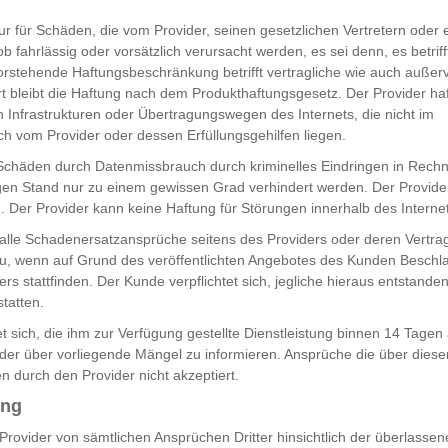
nur für Schäden, die vom Provider, seinen gesetzlichen Vertretern oder
ob fahrlässig oder vorsätzlich verursacht werden, es sei denn, es betrif
orstehende Haftungsbeschränkung betrifft vertragliche wie auch außerv
 bleibt die Haftung nach dem Produkthaftungsgesetz. Der Provider hafte
n Infrastrukturen oder Übertragungswegen des Internets, die nicht im
h vom Provider oder dessen Erfüllungsgehilfen liegen.
chäden durch Datenmissbrauch durch kriminelles Eindringen in Rechn
en Stand nur zu einem gewissen Grad verhindert werden. Der Provider
 Der Provider kann keine Haftung für Störungen innerhalb des Intern
 alle Schadenersatzansprüche seitens des Providers oder deren Vertrags
u, wenn auf Grund des veröffentlichten Angebotes des Kunden Besc
rs stattfinden. Der Kunde verpflichtet sich, jegliche hieraus entstand
tatten.
t sich, die ihm zur Verfügung gestellte Dienstleistung binnen 14 Tagen 
der über vorliegende Mängel zu informieren. Ansprüche die über dies
n durch den Provider nicht akzeptiert.
ung
Provider von sämtlichen Ansprüchen Dritter hinsichtlich der überlassen