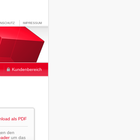
ENSCHUTZ
IMPRESSUM
Kundenbereich
load als PDF
gen den
eader
um das