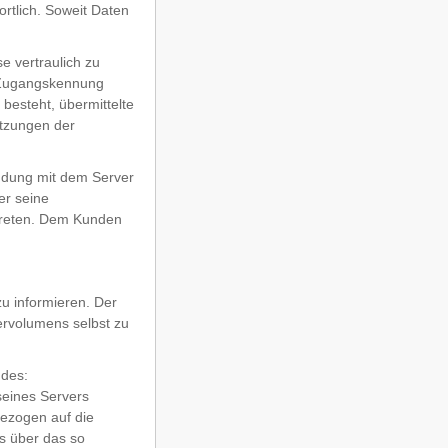
ortlich. Soweit Daten
e vertraulich zu
r Zugangskennung
 besteht, übermittelte
etzungen der
indung mit dem Server
er seine
rtreten. Dem Kunden
zu informieren. Der
ervolumens selbst zu
ndes:
seines Servers
bezogen auf die
s über das so