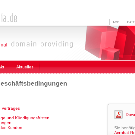
AGB
DAT
akt
Aktuelles
Geschäftsbedingungen
 Vertrages
Down
äge und Kündigungsfristen
gungen
 des Kunden
Sie benöti
Acrobat R