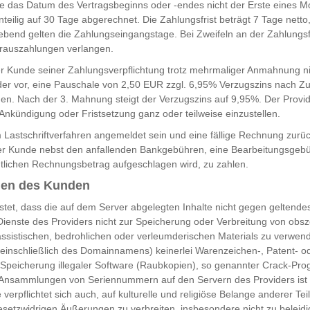
lte das Datum des Vertragsbeginns oder -endes nicht der Erste eines M
teilig auf 30 Tage abgerechnet. Die Zahlungsfrist beträgt 7 Tage netto,
ebend gelten die Zahlungseingangstage. Bei Zweifeln an der Zahlungsf
orauszahlungen verlangen.
der Kunde seiner Zahlungsverpflichtung trotz mehrmaliger Anmahnung 
ider vor, eine Pauschale von 2,50 EUR zzgl. 6,95% Verzugszins nach Z
. Nach der 3. Mahnung steigt der Verzugszins auf 9,95%. Der Provide
Ankündigung oder Fristsetzung ganz oder teilweise einzustellen.
 Lastschriftverfahren angemeldet sein und eine fällige Rechnung zurü
 der Kunde nebst den anfallenden Bankgebühren, eine Bearbeitungsgeb
tlichen Rechnungsbetrag aufgeschlagen wird, zu zahlen.
ngen des Kunden
tet, dass die auf dem Server abgelegten Inhalte nicht gegen geltende
e Dienste des Providers nicht zur Speicherung oder Verbreitung von obs
ssistischen, bedrohlichen oder verleumderischen Materials zu verwen
einschließlich des Domainnamens) keinerlei Warenzeichen-, Patent- 
ie Speicherung illegaler Software (Raubkopien), so genannter Crack-Pro
 Ansammlungen von Seriennummern auf den Servern des Providers is
verpflichtet sich auch, auf kulturelle und religiöse Belange anderer T
etzwidrigen Äußerungen zu verbreiten, insbesondere nicht zu beleidi