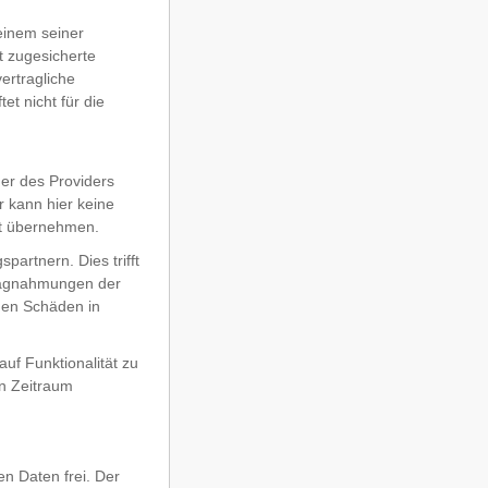
 einem seiner
ft zugesicherte
ertragliche
t nicht für die
er des Providers
 kann hier keine
et übernehmen.
partnern. Dies trifft
hlagnahmungen der
enen Schäden in
auf Funktionalität zu
en Zeitraum
en Daten frei. Der