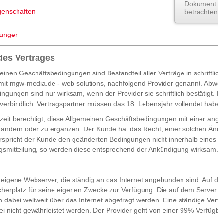
Dokument 
genschaften
betrachten
mungen
des Vertrages
inen Geschäftsbedingungen sind Bestandteil aller Verträge in schriftli
 mit mgw-media.de - web solutions, nachfolgend Provider genannt. Ab
ngungen sind nur wirksam, wenn der Provider sie schriftlich bestätigt
nverbindlich. Vertragspartner müssen das 18. Lebensjahr vollendet hab
erzeit berechtigt, diese Allgemeinen Geschäftsbedingungen mit einer 
 ändern oder zu ergänzen. Der Kunde hat das Recht, einer solchen Ä
rspricht der Kunde den geänderten Bedingungen nicht innerhalb eine
smitteilung, so werden diese entsprechend der Ankündigung wirksam.
t eigene Webserver, die ständig an das Internet angebunden sind. Auf d
herplatz für seine eigenen Zwecke zur Verfügung. Die auf dem Server
 dabei weltweit über das Internet abgefragt werden. Eine ständige Ver
i nicht gewährleistet werden. Der Provider geht von einer 99% Verfügb