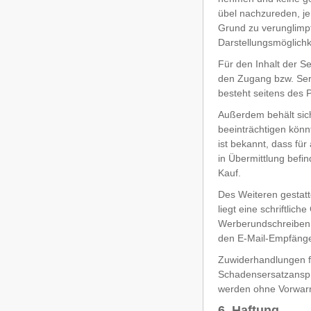
übel nachzureden, j
Grund zu verunglimpf
Darstellungsmöglichk
Für den Inhalt der Se
den Zugang bzw. Serv
besteht seitens des 
Außerdem behält sich
beeinträchtigen könn
ist bekannt, dass für
in Übermittlung befi
Kauf.
Des Weiteren gestatt
liegt eine schriftlic
Werberundschreiben o
den E-Mail-Empfänge
Zuwiderhandlungen f
Schadensersatzansprü
werden ohne Vorwarn
6. Haftung