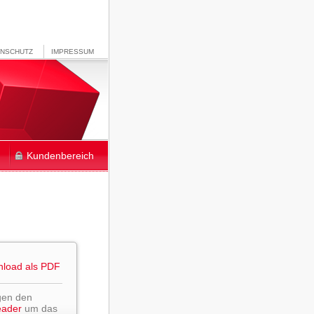
ENSCHUTZ
IMPRESSUM
Kundenbereich
load als PDF
gen den
eader
um das