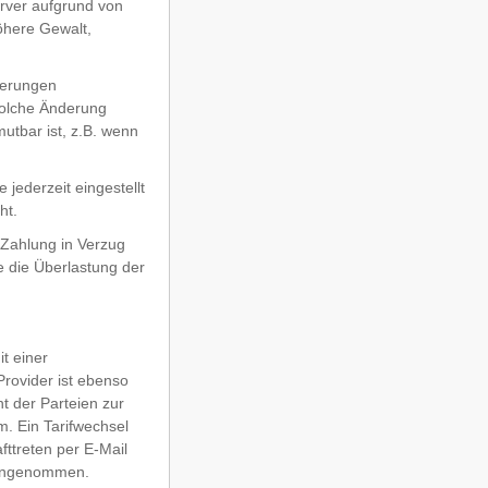
rver aufgrund von
öhere Gewalt,
serungen
 solche Änderung
utbar ist, z.B. wenn
jederzeit eingestellt
ht.
 Zahlung in Verzug
 die Überlastung der
t einer
rovider ist ebenso
t der Parteien zur
. Ein Tarifwechsel
ttreten per E-Mail
s angenommen.