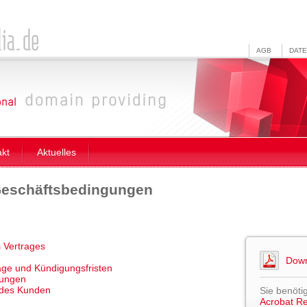
AGB
DAT
akt
Aktuelles
Geschäftsbedingungen
 Vertrages
Down
äge und Kündigungsfristen
gungen
 des Kunden
Sie benöti
Acrobat R