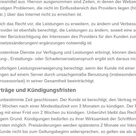
hresmittel aus. Hiervon ausgenommen sind Zeiten, in denen der Webse
stigen Problemen, die nicht im Einflussbereich des Providers liegen (h
c.) über das Internet nicht zu erreichen ist.
sich das Recht vor, die Leistungen zu erweitern, zu ändern und Verbes
vider ist ebenfalls berechtigt, die Leistungen zu ändern, soweit eine
nter Berücksichtigung der Interessen des Providers für den Kunden zum
esetzesänderungen/-ergänzungen notwendig ist.
kostenlose Dienste zur Verfügung und Leistungen erbringt, können diese 
ng-, Erstattungs- oder Schadensersatzanspruch ergibt sich daraus nic
 sofortigen Leistungsverweigerung berechtigt, wenn der Kunde mit einer
tungen auf einem Server durch unsachgemäße Benutzung (insbesondere
ozessorlast) in seiner Gesamtheit beeinträchtigt.
rträge und Kündigungsfristen
 unbestimmte Zeit geschlossen. Der Kunde ist berechtigt, den Vertrag mi
2 Wochen nach einer Mindestlaufzeit von 3 Monaten zu kündigen. Der P
rag mit einer Frist von 2 Wochen zu kündigen. Unberührt bleibt das Rech
gem Grund. Kündigungen bedürfen zu ihrer Wirksamkeit der Schriftform
rsten möglich. Preisänderungen werden spätestens 2 Monate vor Inkraf
er Kunde nicht bis zum Geltungsbeginn widersprechen, so gelten sie al