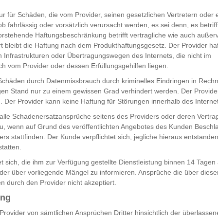
nur für Schäden, die vom Provider, seinen gesetzlichen Vertretern oder
ob fahrlässig oder vorsätzlich verursacht werden, es sei denn, es betrif
orstehende Haftungsbeschränkung betrifft vertragliche wie auch außerv
 bleibt die Haftung nach dem Produkthaftungsgesetz. Der Provider hafte
n Infrastrukturen oder Übertragungswegen des Internets, die nicht im
h vom Provider oder dessen Erfüllungsgehilfen liegen.
chäden durch Datenmissbrauch durch kriminelles Eindringen in Rechn
en Stand nur zu einem gewissen Grad verhindert werden. Der Provider
 Der Provider kann keine Haftung für Störungen innerhalb des Intern
 alle Schadenersatzansprüche seitens des Providers oder deren Vertrags
u, wenn auf Grund des veröffentlichten Angebotes des Kunden Besc
rs stattfinden. Der Kunde verpflichtet sich, jegliche hieraus entstand
tatten.
t sich, die ihm zur Verfügung gestellte Dienstleistung binnen 14 Tagen 
der über vorliegende Mängel zu informieren. Ansprüche die über dies
n durch den Provider nicht akzeptiert.
ung
Provider von sämtlichen Ansprüchen Dritter hinsichtlich der überlassen