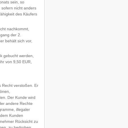
onats sein, so
 sofern nicht anders
ähigkeit des Käufers
nicht nachkommt,
ugang der 2.
r behält sich vor,
ck gebucht werden,
ühr von 9,50 EUR,
s Recht verstoßen. Er
zönen,
den. Der Kunde wird
oder andere Rechte
gramme, illegaler
t dem Kunden
eilnehmer Rücksicht zu
gen, zu bedrohen,