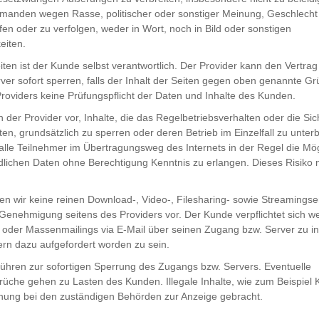
emanden wegen Rasse, politischer oder sonstiger Meinung, Geschlech
en oder zu verfolgen, weder in Wort, noch in Bild oder sonstigen
eiten.
iten ist der Kunde selbst verantwortlich. Der Provider kann den Vertrag
er sofort sperren, falls der Inhalt der Seiten gegen oben genannte Gr
Providers keine Prüfungspflicht der Daten und Inhalte des Kunden.
 der Provider vor, Inhalte, die das Regelbetriebsverhalten oder die Sic
ten, grundsätzlich zu sperren oder deren Betrieb im Einzelfall zu unt
 alle Teilnehmer im Übertragungsweg des Internets in der Regel die Mög
ndlichen Daten ohne Berechtigung Kenntnis zu erlangen. Dieses Risiko
en wir keine reinen Download-, Video-, Filesharing- sowie Streamingser
he Genehmigung seitens des Providers vor. Der Kunde verpflichtet sich we
der Massenmailings via E-Mail über seinen Zugang bzw. Server zu ini
rn dazu aufgefordert worden zu sein.
ühren zur sofortigen Sperrung des Zugangs bzw. Servers. Eventuelle
che gehen zu Lasten des Kunden. Illegale Inhalte, wie zum Beispiel 
ung bei den zuständigen Behörden zur Anzeige gebracht.