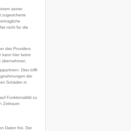
 einem seiner
ft zugesicherte
ertragliche
t nicht für die
er des Providers
 kann hier keine
et übernehmen.
partnern. Dies trifft
hlagnahmungen der
enen Schäden in
auf Funktionalität zu
en Zeitraum
en Daten frei. Der