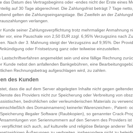
lte das Datum des Vertragsbeginns oder -endes nicht der Erste eines M
teilig auf 30 Tage abgerechnet. Die Zahlungsfrist beträgt 7 Tage netto,
ebend gelten die Zahlungseingangstage. Bei Zweifeln an der Zahlungsf
orauszahlungen verlangen.
der Kunde seiner Zahlungsverpflichtung trotz mehrmaliger Anmahnung 
ider vor, eine Pauschale von 2,50 EUR zzgl. 6,95% Verzugszins nach Z
. Nach der 3. Mahnung steigt der Verzugszins auf 9,95%. Der Provide
Ankündigung oder Fristsetzung ganz oder teilweise einzustellen.
 Lastschriftverfahren angemeldet sein und eine fällige Rechnung zurü
 der Kunde nebst den anfallenden Bankgebühren, eine Bearbeitungsgeb
tlichen Rechnungsbetrag aufgeschlagen wird, zu zahlen.
ngen des Kunden
tet, dass die auf dem Server abgelegten Inhalte nicht gegen geltende
e Dienste des Providers nicht zur Speicherung oder Verbreitung von obs
ssistischen, bedrohlichen oder verleumderischen Materials zu verwen
einschließlich des Domainnamens) keinerlei Warenzeichen-, Patent- 
ie Speicherung illegaler Software (Raubkopien), so genannter Crack-Pro
 Ansammlungen von Seriennummern auf den Servern des Providers is
verpflichtet sich auch, auf kulturelle und religiöse Belange anderer T
etzwidrigen Äußerungen zu verbreiten, insbesondere nicht zu beleidi