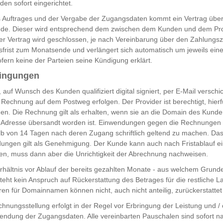
en sofort eingerichtet.
 Auftrages und der Vergabe der Zugangsdaten kommt ein Vertrag über
ande. Dieser wird entsprechend dem zwischen dem Kunden und dem Pro
er Vertrag wird geschlossen, je nach Vereinbarung über den Zahlungsz
frist zum Monatsende und verlängert sich automatisch um jeweils ein
fern keine der Parteien seine Kündigung erklärt.
dingungen
uf Wunsch des Kunden qualifiziert digital signiert, per E-Mail versch
Rechnung auf dem Postweg erfolgen. Der Provider ist berechtigt, hierf
n. Die Rechnung gilt als erhalten, wenn sie an die Domain des Kunde
-Adresse übersandt worden ist. Einwendungen gegen die Rechnungen 
b von 14 Tagen nach deren Zugang schriftlich geltend zu machen. Das
dungen gilt als Genehmigung. Der Kunde kann auch nach Fristablauf ei
n, muss dann aber die Unrichtigkeit der Abrechnung nachweisen.
erhältnis vor Ablauf der bereits gezahlten Monate - aus welchem Grund
eht kein Anspruch auf Rückerstattung des Betrages für die restliche La
en für Domainnamen können nicht, auch nicht anteilig, zurückerstatte
hnungsstellung erfolgt in der Regel vor Erbringung der Leistung und / 
sendung der Zugangsdaten. Alle vereinbarten Pauschalen sind sofort 