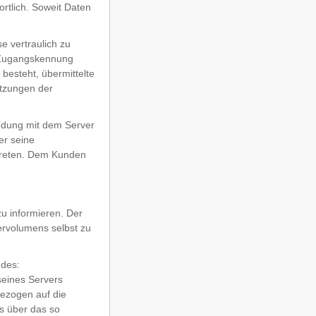
ortlich. Soweit Daten
e vertraulich zu
r Zugangskennung
 besteht, übermittelte
etzungen der
indung mit dem Server
er seine
rtreten. Dem Kunden
zu informieren. Der
ervolumens selbst zu
ndes:
seines Servers
bezogen auf die
s über das so