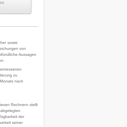
zu
.
cher sowie
weichungen von
. Mündliche Aussagen
en.
angemessenen
nderung zu
s Monats nach
iesen Rechnern stellt
 abgelegten
fügbarkeit der
arkeit seiner