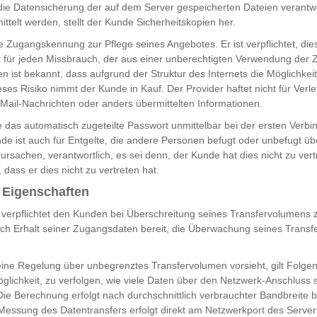
ür die Datensicherung der auf dem Server gespeicherten Dateien verantw
ttelt werden, stellt der Kunde Sicherheitskopien her.
 Zugangskennung zur Pflege seines Angebotes. Er ist verpflichtet, dies
t für jeden Missbrauch, der aus einer unberechtigten Verwendung de
n ist bekannt, dass aufgrund der Struktur des Internets die Möglichkeit
ses Risiko nimmt der Kunde in Kauf. Der Provider haftet nicht für Verl
E-Mail-Nachrichten oder anders übermittelten Informationen.
 das automatisch zugeteilte Passwort unmittelbar bei der ersten Verb
e ist auch für Entgelte, die andere Personen befugt oder unbefugt üb
sachen, verantwortlich, es sei denn, der Kunde hat dies nicht zu ve
 dass er dies nicht zu vertreten hat.
e Eigenschaften
ht verpflichtet den Kunden bei Überschreitung seines Transfervolumens 
ach Erhalt seiner Zugangsdaten bereit, die Überwachung seines Transf
eine Regelung über unbegrenztes Transfervolumen vorsieht, gilt Folge
glichkeit, zu verfolgen, wie viele Daten über den Netzwerk-Anschluss 
ie Berechnung erfolgt nach durchschnittlich verbrauchter Bandbreite 
 Messung des Datentransfers erfolgt direkt am Netzwerkport des Server